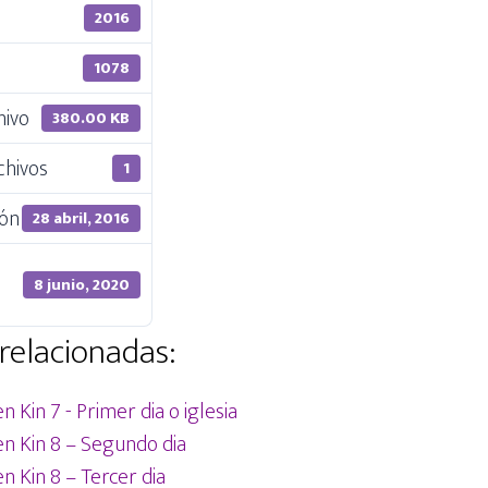
2016
1078
hivo
380.00 KB
chivos
1
ión
28 abril, 2016
8 junio, 2020
relacionadas:
en Kin 7 - Primer dia o iglesia
 en Kin 8 – Segundo dia
en Kin 8 – Tercer dia