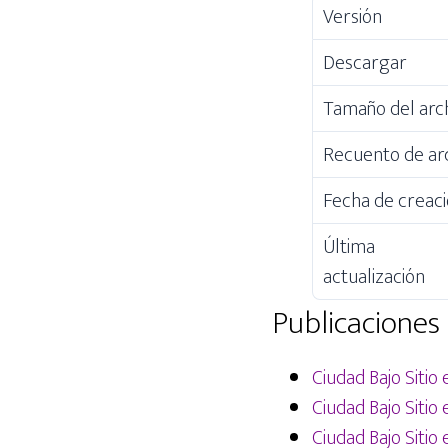
Versión
o
r
p
k
p
Descargar
Tamaño del arc
Recuento de ar
Fecha de creac
Última
actualización
Publicaciones 
Ciudad Bajo Sitio 
Ciudad Bajo Sitio
Ciudad Bajo Sitio 