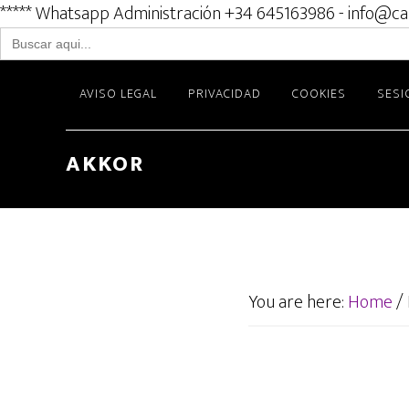
***** Whatsapp Administración +34 645163986 - info@ca
Buscar:
Skip
AVISO LEGAL
PRIVACIDAD
COOKIES
SESI
to
main
content
AKKOR
You are here:
Home
/