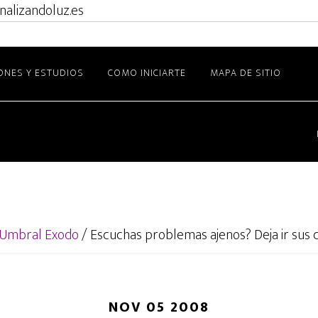
nalizandoluz.es
ONES Y ESTUDIOS
COMO INICIARTE
MAPA DE SITIO
Umbral Exodo
/
Escuchas problemas ajenos? Deja ir sus 
NOV 05 2008