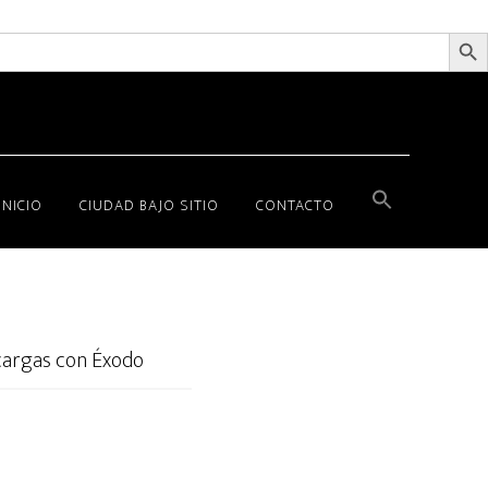
BOTÓN D
INICIO
CIUDAD BAJO SITIO
CONTACTO
cargas con Éxodo