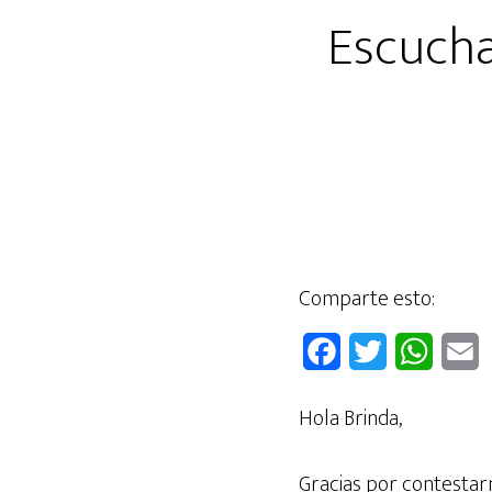
Escucha
Comparte esto:
F
T
W
E
a
w
h
Hola Brinda,
c
i
a
a
e
t
t
i
Gracias por contestar