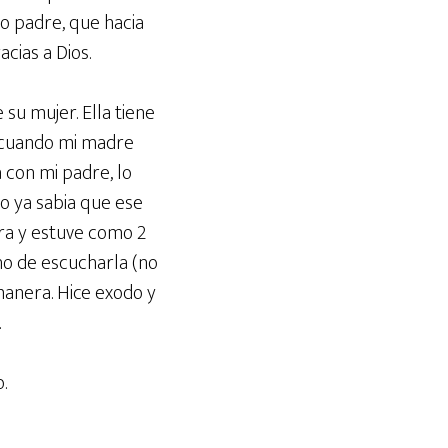
io padre, que hacia
cias a Dios.
su mujer. Ella tiene
e cuando mi madre
 con mi padre, lo
o ya sabia que ese
ura y estuve como 2
ho de escucharla (no
anera. Hice exodo y
.
.