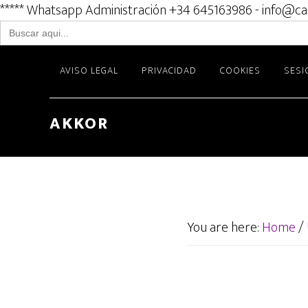
***** Whatsapp Administración +34 645163986 - info@ca
Buscar:
Skip
AVISO LEGAL
PRIVACIDAD
COOKIES
SESI
to
main
content
AKKOR
You are here:
Home
/