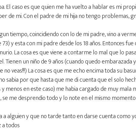
a. El caso es que quien me ha vuelto a hablar es mi prop
er de mi. Con el padre de mi hija no tengo problemas, gra
gun tiempo, coincidiendo con lo de mi padre, vino a verme 
e 73) y esta con mi padre desde los 18 años. Entonces fu
urio. La cosa es que viene a contarme lo mal que lo pasa
l. Tienen un niño de 9 años (cuando quedo embarazada y
ue no veas!!!) La cosa es que me echo encima toda su bas
no sabia por que hasta que me di cuenta que el solo hec
s y menos en este caso) me habia cargado de muy mala m
o, se me desprendio todo y lo note en el mismo momento
a a alguien y que no tarde tanto en darse cuenta como yo
z a todos