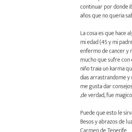
b
t
s
l
continuar por donde ib
o
e
A
años que no queria sab
o
r
p
La cosa es que hace al
k
p
mi edad (45 y mi padr
enfermo de cancer y m
mucho que sufre con e
niño traia un karma q
dias arrastrandome y 
me gusta dar consejo
,de verdad, fue magic
Puede que esto le sirv
Besos y abrazos de lu
Carmen de Tenerife