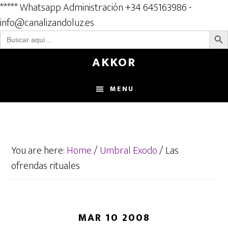
***** Whatsapp Administración +34 645163986 -
info@canalizandoluz.es
BOTÓN D
Buscar:
Skip
AKKOR
to
main
MENU
content
You are here:
Home
/
Umbral Exodo
/
Las
ofrendas rituales
MAR 10 2008