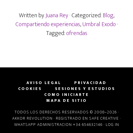
Written by
Juana Rey
· Categorized:
Blog
,
Compartiendo experiencias
,
Umbral Exodo
·
Tagged:
ofrendas
AVISO LEGAL
PRIVACIDAD
COOKIES
SESIONES Y ESTUDIOS
COMO INICIARTE
MAPA DE SITIO
TODOS LOS DERECHOS RESERVADOS © 2008–2026 ·
AKKOR REVOLUTION
· REGISTRADO EN
SAFE CREATIVE
·
WHATSAPP ADMINISTRACION +34 654632146 ·
LOG IN