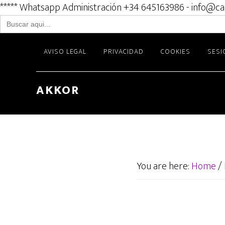
***** Whatsapp Administración +34 645163986 - info@ca
Buscar:
Skip
AVISO LEGAL
PRIVACIDAD
COOKIES
SESI
to
main
content
AKKOR
You are here:
Home
/