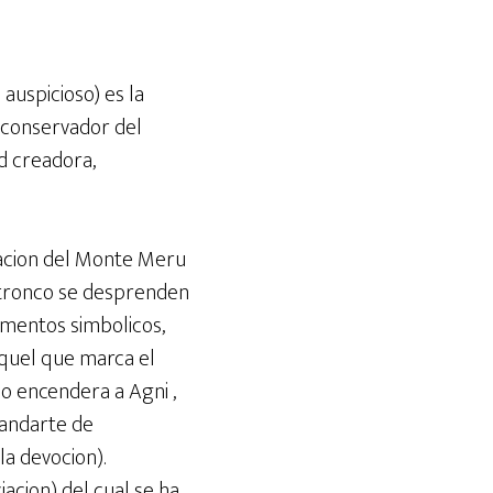
 auspicioso) es la
l conservador del
ad creadora,
tacion del Monte Meru
u tronco se desprenden
ementos simbolicos,
aquel que marca el
o encendera a Agni ,
tandarte de
a devocion).
acion) del cual se ha