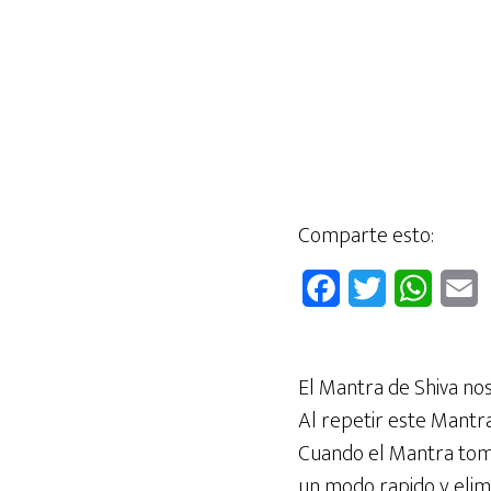
Comparte esto:
F
T
W
E
a
w
h
c
i
a
a
El Mantra de Shiva nos 
e
t
t
i
Al repetir este Mantr
b
t
s
l
Cuando el Mantra tom
o
e
A
un modo rapido y elimi