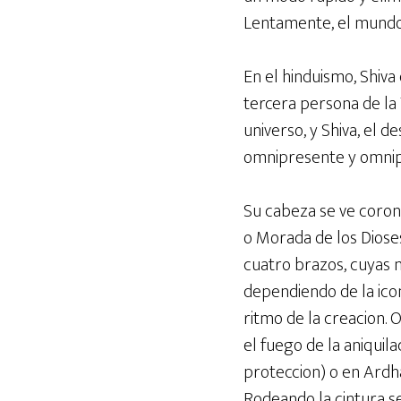
o
r
p
Lentamente, el mundo i
k
p
En el hinduismo, Shiva
tercera persona de la 
universo, y Shiva, el 
omnipresente y omnipo
Su cabeza se ve coro
o Morada de los Diose
cuatro brazos, cuyas 
dependiendo de la ico
ritmo de la creacion.
el fuego de la aniquil
proteccion) o en Ardh
Rodeando la cintura se