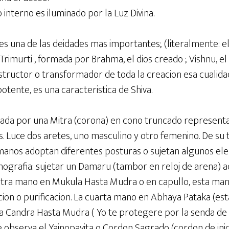
nterno es iluminado por la Luz Divina.
 es una de las deidades mas importantes; (literalmente: el
Trimurti , formada por Brahma, el dios creado ; Vishnu, e
destructor o transformador de toda la creacion esa cualid
tente, es una caracteristica de Shiva.
nada por una Mitra (corona) en cono truncado represen
s. Luce dos aretes, uno masculino y otro femenino. De s
manos adoptan diferentes posturas o sujetan algunos el
nografia: sujetar un Damaru (tambor en reloj de arena) 
 Otra mano en Mukula Hasta Mudra o en capullo, esta man
acion o purificacion. La cuarta mano en Abhaya Pataka (es
a Candra Hasta Mudra ( Yo te protegere por la senda de l
 observa el Yajnopavita o Cordon Sagrado (cordon de inici