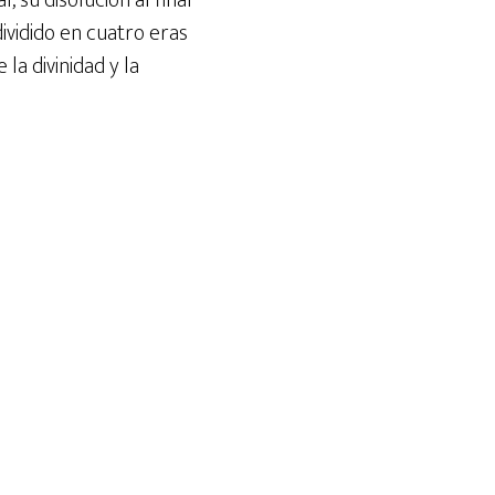
, su disolucion al final
dividido en cuatro eras
la divinidad y la