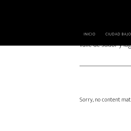
You are here:
Home
/
INICIO
CIUDAD BAJO
valle de sudor y la
Sorry, no content matc