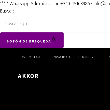
***** Whatsapp Administración +34 645163986 - info@ca
Buscar:
BOTÓN DE BÚSQUEDA
Skip
AVISO LEGAL
PRIVACIDAD
COOKIES
SESI
to
main
content
AKKOR