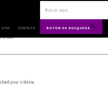
Archives for valle de sudor y lagrimas
 SITIO
CONTACTO
BOTÓN DE BÚSQUEDA
grimas
hed your criteria.