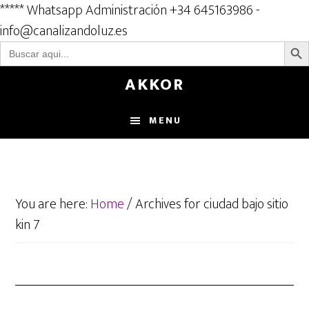
***** Whatsapp Administración +34 645163986 -
info@canalizandoluz.es
BOTÓN D
Buscar:
Skip
AKKOR
to
main
MENU
content
You are here:
Home
/
Archives for ciudad bajo sitio
kin 7