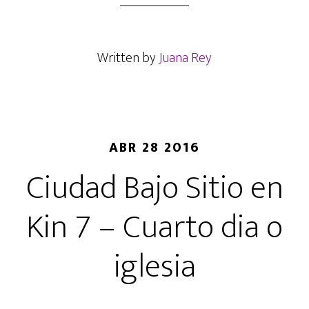
e
t
t
i
b
t
s
l
Written by
Juana Rey
o
e
A
o
r
p
k
p
ABR 28 2016
Ciudad Bajo Sitio en
Kin 7 – Cuarto dia o
iglesia