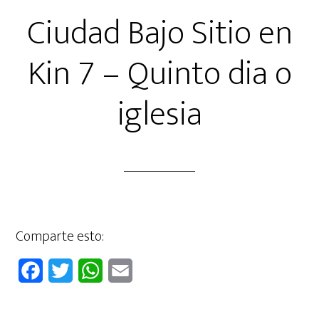
Ciudad Bajo Sitio en
Kin 7 – Quinto dia o
iglesia
Comparte esto:
F
T
W
E
a
w
h
m
c
i
a
a