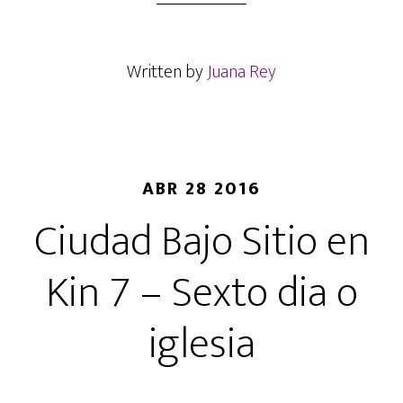
e
t
t
i
b
t
s
l
Written by
Juana Rey
o
e
A
o
r
p
k
p
ABR 28 2016
Ciudad Bajo Sitio en
Kin 7 – Sexto dia o
iglesia