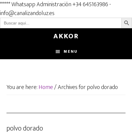
***** Whatsapp Administración +34 645163986 -
info@canalizandoluz.es
BOTÓN D
Buscar:
Skip
AKKOR
to
main
MENU
content
You are here:
Home
/
Archives for polvo dorado
polvo dorado