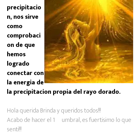
o
e
A
precipitacio
o
r
p
n, nos sirve
como
k
p
comprobaci
on de que
hemos
logrado
conectar con
la energia de
la precipitacion propia del rayo dorado.
Hola querida Brinda y queridos todos!!!
Acabo de hacer el 1º umbral, es fuertisimo lo que
senti!!!