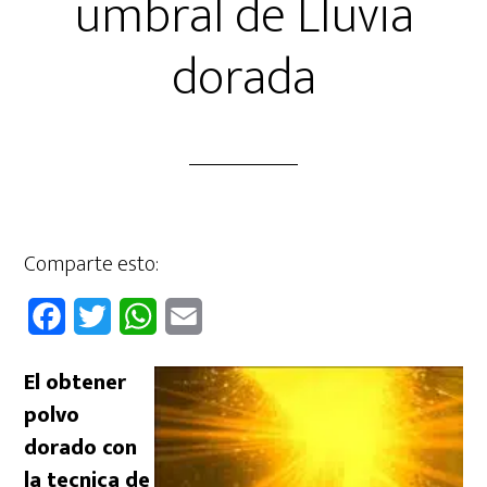
umbral de Lluvia
dorada
Comparte esto:
F
T
W
E
a
w
h
m
El obtener
c
i
a
a
polvo
e
t
t
i
dorado con
b
t
s
l
la tecnica de