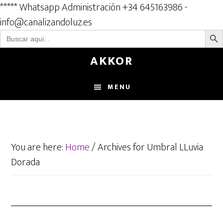
***** Whatsapp Administración +34 645163986 -
info@canalizandoluz.es
BOTÓN D
Buscar:
Skip
AKKOR
to
main
MENU
content
You are here:
Home
/
Archives for Umbral LLuvia
Dorada