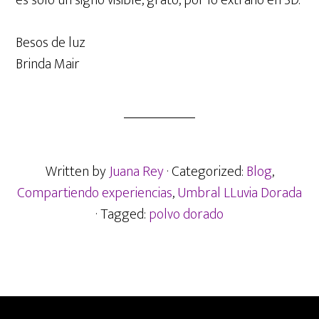
es solo un signo visible, grato, por lo extraño en 3D.
Besos de luz
Brinda Mair
Written by
Juana Rey
· Categorized:
Blog
,
Compartiendo experiencias
,
Umbral LLuvia Dorada
· Tagged:
polvo dorado