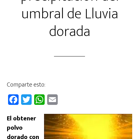
umbral de Lluvia
dorada
Comparte esto:
F
T
W
E
a
w
h
m
El obtener
c
i
a
a
polvo
e
t
t
i
dorado con