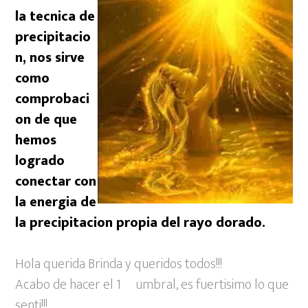
b
t
s
l
la tecnica de
o
e
A
precipitacio
o
r
p
n, nos sirve
como
k
p
comprobaci
on de que
hemos
logrado
conectar con
la energia de
la precipitacion propia del rayo dorado.
Hola querida Brinda y queridos todos!!!
Acabo de hacer el 1º umbral, es fuertisimo lo que
senti!!!